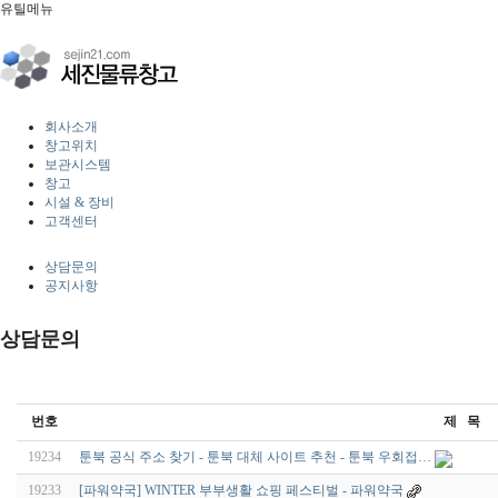
유틸메뉴
회사소개
창고위치
보관시스템
창고
시설 & 장비
고객센터
상담문의
공지사항
상담문의
번호
제 목
19234
툰북 공식 주소 찾기 - 툰북 대체 사이트 추천 - 툰북 우회접…
19233
[파워약국] WINTER 부부생활 쇼핑 페스티벌 - 파워약국