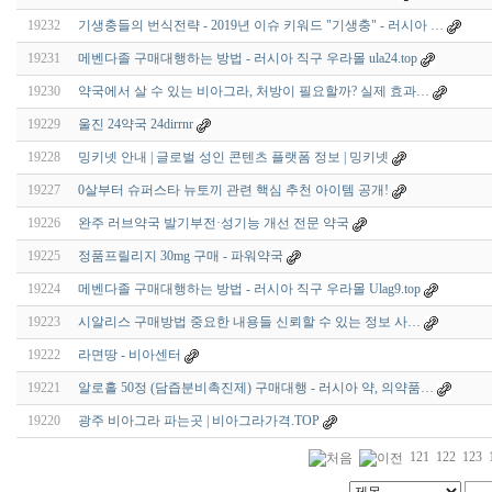
19232
기생충들의 번식전략 - 2019년 이슈 키워드 "기생충" - 러시아 …
19231
메벤다졸 구매대행하는 방법 - 러시아 직구 우라몰 ula24.top
19230
약국에서 살 수 있는 비아그라, 처방이 필요할까? 실제 효과…
19229
울진 24약국 24dirrnr
19228
밍키넷 안내 | 글로벌 성인 콘텐츠 플랫폼 정보 | 밍키넷
19227
0살부터 슈퍼스타 뉴토끼 관련 핵심 추천 아이템 공개!
19226
완주 러브약국 발기부전·성기능 개선 전문 약국
19225
정품프릴리지 30mg 구매 - 파워약국
19224
메벤다졸 구매대행하는 방법 - 러시아 직구 우라몰 Ulag9.top
19223
시알리스 구매방법 중요한 내용들 신뢰할 수 있는 정보 사…
19222
라면땅 - 비아센터
19221
알로홀 50정 (담즙분비촉진제) 구매대행 - 러시아 약, 의약품…
19220
광주 비아그라 파는곳 | 비아그라가격.TOP
121
122
123