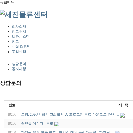
유틸메뉴
회사소개
창고위치
보관시스템
창고
시설 & 장비
고객센터
상담문의
공지사항
상담문의
번호
제 목
19206
토팡: 2026년 최신 고화질 방송 프로그램 무료 다운로드 완벽 …
19205
꽃잎을 여미다 - 툰코
19204
파일썬 우회 접속 링크 - 파일썬 대체 들어가는곳 - 파일썬 …