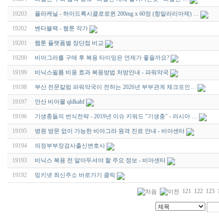
19203
플라케닐 - 하이드록시클로로퀸 200mg x 60정 (항말라리아제) …
19202
벤타블랙 - 웹툰 작가
19201
웹툰 플랫폼별 장단점 비교
19200
비아그라를 구매 후 복용 타이밍은 언제가 좋을까요?
19199
비닉스필름 비용 효과 복용방법 처방안내 - 파워약국
19198
부산 전문칼럼 파워약국이 전하는 2026년 부부관계 체크포인…
19197
안산 비아몰 qldkahf
19196
기생충들의 번식전략 - 2019년 이슈 키워드 "기생충" - 러시아 …
19195
병원 방문 없이 가능한 비아그라 원격 진료 안내 - 비아센터
19194
의정부부장검사출신변호사
19193
비닉스 복용 전 알아두셔야 할 주요 정보 - 비아센터
19192
밍키넷 최신주소 바로가기 클릭
121
122
123