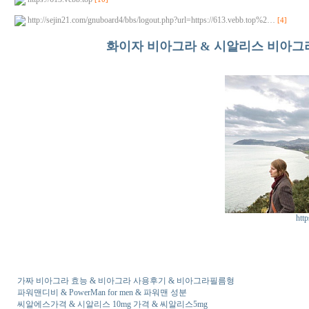
http://sejin21.com/gnuboard4/bbs/logout.php?url=https://613.vebb.top%2…
[4]
화이자 비­아그라 & 시알리스 비­아그
http
가짜 비­아그라 효능 & 비­아그라 사용후기 & 비­아그라필름형
파워맨디비 & PowerMan for men & 파워맨 성분
씨알에스가격 & 시­알리스 10mg 가격 & 씨알리스5mg