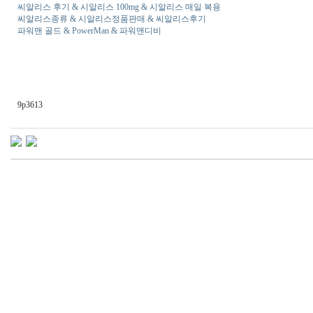
씨알리스 후기 & 시­알리스 100mg & 시­알리스 매일 복용
씨알리스종류 & 시­알리스정품판매 & 씨알리스후기
파워맨 골드 & PowerMan & 파워맨디비
9p3613