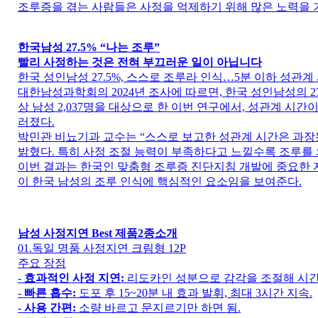
조루증을 겪는 사람들은 사정을 억제하기 위해 많은 노력을 
한국남성 27.5% “나는 조루”
빨리 사정하는 것은 전혀 부끄러운 일이 아닙니다
한국 성인남성 27.5%, 스스로 조루라 인식…5분 이하 성관
대한남성과학회의 2024년 조사에 따르면, 한국 성인남성의 2
상 남성 2,037명을 대상으로 한 이번 연구에서, 성관계 시
러졌다.
박민관 비뇨기과 교수는 “스스로 보고한 성관계 시간은 과장될
밝혔다. 특히 사정 조절 능력이 부족하다고 느낄수록 조루를
이번 결과는 한국인 맞춤형 조루증 진단지침 개발에 중요한 
이 한국 남성의 조루 인식에 핵심적인 요소임을 보여준다.
남성 사정지연 Best 제품2종소개
01.독일 명품 사정지연 크림형 12P
주요 장점
-
효과적인 사정 지연:
리도카인 성분으로 감각을 조절해 시간
-
빠른 흡수:
도포 후 15~20분 내 효과 발휘, 최대 3시간 지속.
-
사용 간편:
소량 바르고 문지르기만 하면 됨.