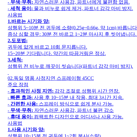
-
무색·무취:
자연스러운 사용감, 파트너에게 불편함 없음.
-
세척 용이:
물과 비누로 쉽게 제거, 파트너 감각 마비 방지.
사용법
1.바르는 시기와 양:
성행위 5~10분 전 귀두에 소량(0.25g~0.66g, 약 1cm) 바릅니다
증상 심할 경우: 30분 전 바르고 1~2분 마사지 후 씻어냅니다.
2.도포법:
귀두에 얇게 바르고 10회 문지릅니다.
15~20분 기다립니다. 약간의 따끔거림은 정상.
3.세척:
성행위 전 비누로 깨끗이 씻습니다(파트너 감각 마비 방지).
02.독일 명품 사정지연 스프레이형 45CC
주요 장점
-
효과적인 사정 지연:
감각 조절로 성행위 시간 연장.
-
빠른 효과:
사용 후 10~15분 내 작용, 최대 3시간 지속.
-
간편한 사용:
스프레이 방식으로 쉽게 분사 가능.
-
무색·무취:
자연스러운 사용감, 파트너 불편 감소
-
휴대 용이:
컴팩트한 디자인으로 어디서나 사용 가능.
사용법
1.사용 시기와 양:
성행위 10~15분 전 귀두에 1~2회 분사(소량).