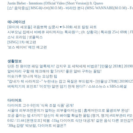
Justin Bieber - Intentions (Official Video (Short Version)) ft. Quavo
[쇼! 음악중심] MSG워너비(M.O.M) - 바라만 본다 (MSG WANNABE(M.O.M) - Fooli
애니메이션
[유미의 세포들] 귀욤뽀짝 심쿵사 ♥ 9-10화 세포 킬링 파트
시부모님 집에서 바베큐 파티하자는 톡파원^^;; (ft. 상황극) | 톡파원 25시 69회 | JTB
소닉 프라임 | 넷플릭스
[SING] 1차 예고편
'보스 베이비' 메인 예고편
생활정보
단돈 천 원이면 패딩 얼룩제거! 강지우 표 세탁세제 비법은? [만물상 283회] 20190
알바자리 구할 때 체크해야 할 5가지! 좋은 알바 구하는 꿀팁!
미숫가루 맛나게 먹는 요상한 팁
“잡내가 싹 사라져요~” 누린내는 잡고 육질은 부드럽게~ [만물상 278회] 20190
벼락치기의 포인트! '이것'만 알면 암기 천재 된다?! / 스브스뉴스 x SBS스페셜
다이어트
다이어트 고수 6인의 '식욕 조절 식품' 공개!
서울대 피부과전문의가 말하는 피부좋아지는법 | 홈케어만으로 물광피부 완성!
모공 줄이는 법 4가지!! 당신이 꼭 봐야할 확실한 꿀팁 (챙겨, 챙겨) #피부관리 #모공
0:02 / 11:44 [온앤오프] 박봄 -11kg 다이어트 식단 대공개! 같은 음식 다른 포만감?! |
′30kg 감량′ 박보람, 다이어트 비결은?!