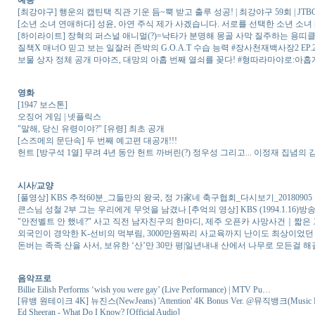
예능
[최강야구] 행운의 캡틴택 직관 기운 듬~뿍 받고 출루 성공! | 최강야구 59회 | JTBC 
[소년 소녀 연애하다] 성윤, 아연 주식 제가 사겠습니다. 서로를 선택한 소년 소녀 | 1
[하이라이트] 장혁의 퍼스널 애니멀(?)=낙타가 분명해 몽골 사막 질주하는 용띠클럽~↗
질책X 매너O 믿고 보는 일잘러 존박의 G.O.A.T 수습 능력 #장사천재백사장2 EP.2 | t
보물 상자 정체 공개 마야즈, 대망의 아홉 번째 열쇠를 꽂다! #형따라마야로:아홉개의열쇠 
영화
[1947 보스톤]
오징어 게임 | 넷플릭스
"말해, 당신 유령이야?" [유령] 최초 공개
[스즈메의 문단속] 두 번째 예고편 대공개!!!
헌트 [방구석 1열] 무려 4년 동안 헌트 까버린(?) 정우성 그리고... 이정재 집념의
시사/교양
[풀영상] KBS 추적60분_그들만의 왕국, 정 가家네 축구협회_다시보기_20180905
큰스님 성철 2부 그는 우리에게 무엇을 남겼나 [추억의 영상] KBS (1994.1.16)방
"안전벨트 안 했네?" 사고 직전 남자친구의 한마디, 제주 오픈카 사망사건｜짧은
외국인이 경악한 K-선비의 먹부림, 3000만원짜리 사교육까지 난이도 최상이었던
돈버는 족족 산을 사서, 보유한 ‘산’만 30만 평|일년내내 산에서 나무로 모든걸 해
음악프로
Billie Eilish Performs ‘wish you were gay’ (Live Performance) | MTV Pu…
[뮤뱅 원테이크 4K] 뉴진스(NewJeans) 'Attention' 4K Bonus Ver. @뮤직뱅크(Music 
Ed Sheeran - What Do I Know? [Official Audio]