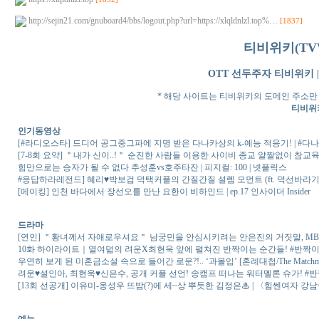
http://sejin21.com/gnuboard4/bbs/logout.php?url=https://xlqldnlzl.top%…
[1837]
티비위키(TVWIKI
OTT 선두주자 티비위키 | 
* 해당 사이트는 티비위키의 도메인 주소만
티비위키
인기동영상
[#라디오스타] 드디어 공그중그파에 지명 받은 다나카상의 k-예능 적응기! | #다나
[7-8회 요약] ＂내가 신이..!＂ 순진한 사람들 이용한 사이비 종교 얄짤없이 참교육
힘만으로는 승자가 될 수 없다 추성훈vs호주타잔 | 피지컬: 100 | 넷플릭스
#응답하라레전드] 혜리♥박보검 덕택커플의 간질간질 설렘 모먼트 (ft. 덕선바라기 택이
[메이킹] 인천 바다에서 장선오를 만난 요한이 비하인드 | ep.17 인사이더 Insider
드라마
[연인] ＂황녀께서 자애로우셔요＂ 남궁민을 안심시키려는 안은진의 거짓말, MBC 
10화 하이라이트｜열여덟의 려운X최현욱 앞에 펼쳐진 반짝이는 순간들! #반
우연히 보게 된 미혼금소설 속으로 들어간 로운?!.. ‘과몰입’ [혼례대첩/The Matchmaker
려운♥️설인아, 최현욱♥️신은수, 공개 커플 선언! 송캠프 떠나는 워터멜론 슈가! #반짝이
[13회 선공개] 이유미-옹성우 뜨밤(?)에 세~상 뿌듯한 김정은♨ | 〈힘쎈여자 강남순〉 