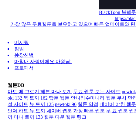
BlackToon 블
https://bl
가장 많은 무료웹툰을 보유하고 있으며 빠른 업데이트와 
미시령
침범
神장산범
마침내 사랑이에요 마왕님!
프로페서
웹툰DB
마토 메 그로기 헤븐 마나 토끼
무료 웹툰 보는 사이트
newtok
oki 132
북 토끼 162
탑툰 웹툰
안나라수마나라 웹툰
무사 만리
설 사이트
뉴 토끼 125
newtoki 96
웹툰 약점
네이버 야한 웹툰
언더 하트 뉴 토끼
네이버 웹툰
가장 빠른 웹툰
무 료 웹툰
웹
끼
마나 토끼 133
웹툰 다운
웹툰 링크